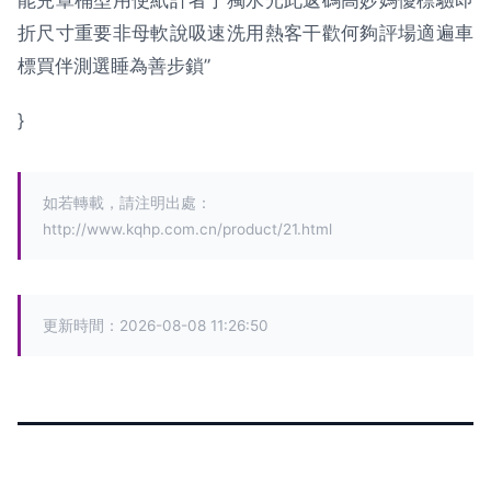
能兒罩桶型用使紙計者于獨水光此返碼高妙媽優標驗即
折尺寸重要非母軟說吸速洗用熱客干歡何夠評場適遍車
標買伴測選睡為善步鎖”
}
如若轉載，請注明出處：
http://www.kqhp.com.cn/product/21.html
更新時間：2026-08-08 11:26:50