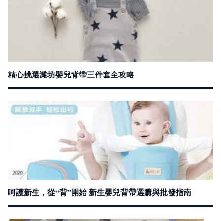
精心挑選濰坊嬰兒背帶三件套全攻略
呵護新生，從“背”開始 新生嬰兒背帶選購與批發指南