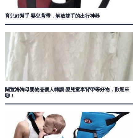
育兒好幫手 嬰兒背帶，解放雙手的出行神器
閑置海淘母嬰物品個人轉讓 嬰兒童車背帶等好物，歡迎來
聊！