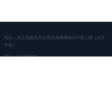
地址：浙江省義烏市北苑街道擁軍路407號三樓（自主
申報）
電話：1518807**
Copyright © 2026
www.kqhp.com.cn
嬰兒背帶
義烏市林夕貿易有限公司
嬰兒背帶
版權所有
Sitemap