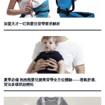
加盟天才一叮與嬰兒背帶要求解析
夏季必備 抱抱熊嬰兒腰凳背帶全方位體驗——透氣舒適、
背法多樣哄娃輕松