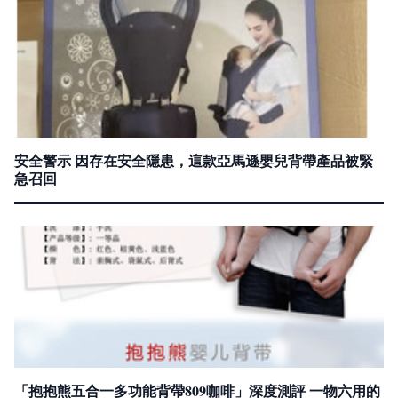
安全警示 因存在安全隱患，這款亞馬遜嬰兒背帶產品被緊
急召回
「抱抱熊五合一多功能背帶809咖啡」深度測評 一物六用的