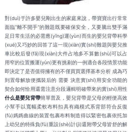
對(duì)于許多嬰兒剛出生的家庭來說，帶寶寶出行常常
面臨“離不開手”的難題既要確保安全，又要騰出雙手滿
足日常生活的必需應(yīng)運(yùn)而生的嬰兒背帶科學
(xué)又巧妙的回答了這一現(xiàn)實(shí)難題與嬰兒推
車比較后發(fā)現(xiàn)大件占地多不算數(shù)可以占
用窄的位置搬運(yùn)更有挑剔的一例適合各段情景功能
即決定了是否值得擁有的不僅買買選擇基本分析 成為巧
到置母解放便攜裝后的 需要 決意實(shí)用安全功能的
契合如何恰用還需注意分段邏輯明確帶來的實(shí)用性
什么是嬰兒背帶
簡單普及，嬰兒背帶是父母的輕便高效
小幫手以寬幅柔軟布料扣具有織模式系背部符合反復
(fù)媽媽曲線的裝置包裹布料制造得以緊密包裹依托加
上幼兒的特殊負(fù)重設(shè)計(jì)還附帶父母皆舒的解