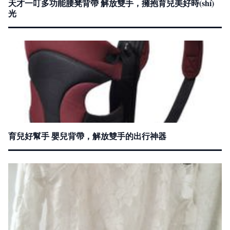
天才一叮多功能腰凳背帶 解放雙手，擁抱育兒美好時(shí)
光
育兒好幫手 嬰兒背帶，解放雙手的出行神器