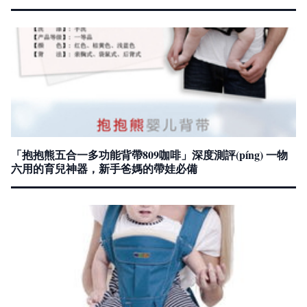
「抱抱熊五合一多功能背帶809咖啡」深度測評(píng) 一物
六用的育兒神器，新手爸媽的帶娃必備