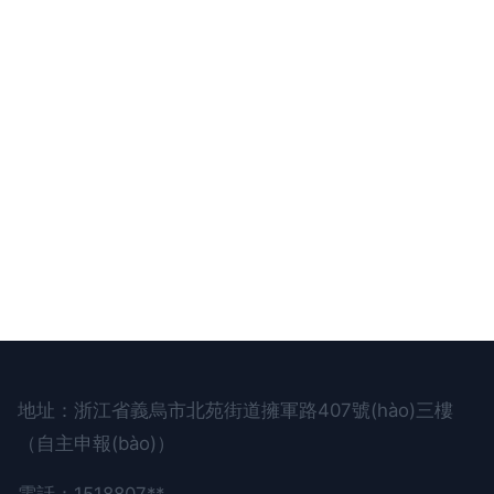
地址：浙江省義烏市北苑街道擁軍路407號(hào)三樓
（自主申報(bào)）