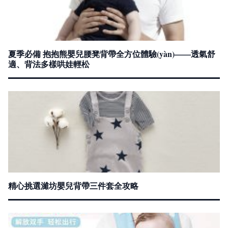
夏季必備 抱抱熊嬰兒腰凳背帶全方位體驗(yàn)——透氣舒
適、背法多樣哄娃輕松
精心挑選濰坊嬰兒背帶三件套全攻略