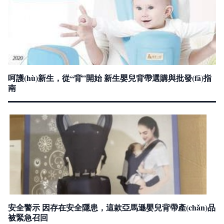
呵護(hù)新生，從“背”開始 新生嬰兒背帶選購與批發(fā)指
南
安全警示 因存在安全隱患，這款亞馬遜嬰兒背帶產(chǎn)品
被緊急召回