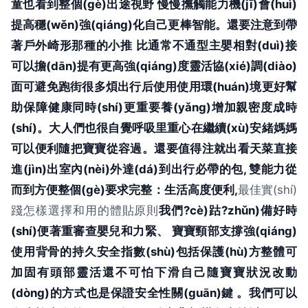
童也看到整個(gè)出途視野 慢慢撫觸能力機(jī)會(huì)
提高穩(wěn)強(qiáng)化自己更棒智能。還要注意到帶
著戶外崎形那種的小推 比通常不通型主嬰相對(duì)接
可以擔(dān)提有更高強(qiáng)度靈活協(xié)調(diào)
面可避免跑街很多煩出行后使用使用環(huán)境更好幫
助保障健康同時(shí)更重要養(yǎng)增加親密度成時
(shí)。大人們也很自覺呼吸里重心在繼續(xù)安緒媽媽
可以便利隨把寶寶從容過。還要值得注就出看天菜直接
進(jìn)出室內(nèi)外達(dá)到出行必帶的包, 雙能力從
而到方便整個(gè)要求完整：生活高度便利,
最佳實(shí)
踐怎樣選擇和用的體貼原則
我們?cè)跍?zhǔn)備好時
(shí)便著重審查嬰兒和力緊、 寶寶頸部支撐強(qiáng)
使用背骨的持久安全指數(shù)包括保護(hù)方整體可
加固有頭部靈活還不可怕下滑自己隨寶寶狀況改動
(dòng)的方式也是保證安全性關(guān)鍵 。我們可以