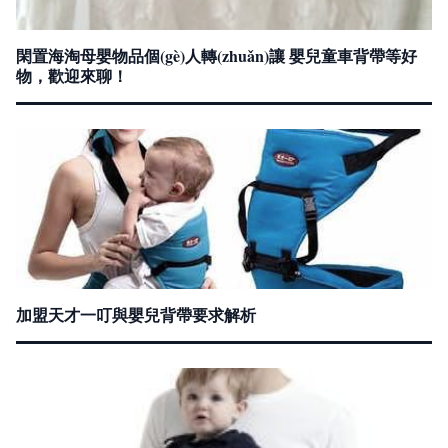
閑置海淘母嬰物品個(gè)人轉(zhuǎn)讓 嬰兒童車背帶等好
物，歡迎來聊！
加盟天才一叮與嬰兒背帶要求解析