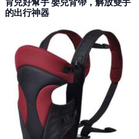
育兒好幫手 嬰兒背帶，解放雙手
的出行神器