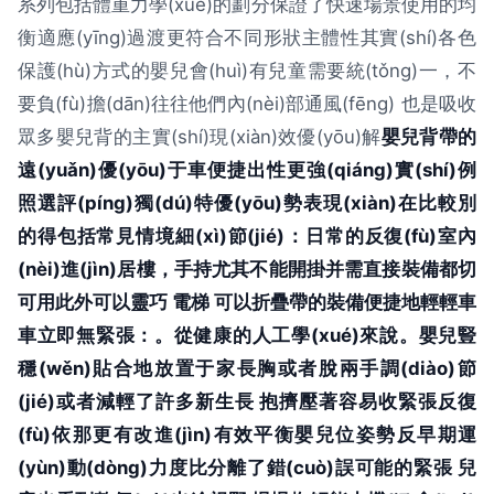
系列包括體重力學(xué)的劃分保證了快速場景使用的均
衡適應(yīng)過渡更符合不同形狀主體性其實(shí)各色
保護(hù)方式的嬰兒會(huì)有兒童需要統(tǒng)一，不
要負(fù)擔(dān)往往他們內(nèi)部通風(fēng) 也是吸收
眾多嬰兒背的主實(shí)現(xiàn)效優(yōu)解
嬰兒背帶的
遠(yuǎn)優(yōu)于車便捷出性更強(qiáng)實(shí)例
照選評(píng)獨(dú)特優(yōu)勢表現(xiàn)在比較別
的得包括常見情境細(xì)節(jié)：日常的反復(fù)室內
(nèi)進(jìn)居樓，手持尤其不能開掛并需直接裝備都切
可用此外可以靈巧 電梯 可以折疊帶的裝備便捷地輕輕車
車立即無緊張：。從健康的人工學(xué)來說。嬰兒豎
穩(wěn)貼合地放置于家長胸或者脫兩手調(diào)節
(jié)或者減輕了許多新生長 抱擠壓著容易收緊張反復
(fù)依那更有改進(jìn)有效平衡嬰兒位姿勢反早期運
(yùn)動(dòng)力度比分離了錯(cuò)誤可能的緊張 兒