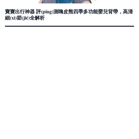
寶寶出行神器 評(píng)測嗨皮熊四季多功能嬰兒背帶，高清
細(xì)節(jié)全解析